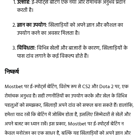
उत्साह
: ई-स्पोर्ट्स बेटिंग एक नया और रोमांचक अनुभव प्रदान
करती है।
ज्ञान का उपयोग
: खिलाड़ियों को अपने ज्ञान और कौशल का
उपयोग करने का अवसर मिलता है।
विविधता
: विभिन्न खेलों और बाजारों के कारण, खिलाड़ियों के
पास दांव लगाने के कई विकल्प होते हैं।
निष्कर्ष
Mostbet पर ई-स्पोर्ट्स बेटिंग, विशेष रूप से CS2 और Dota 2 पर, एक
रोमांचक अनुभव है। सही रणनीतियों का उपयोग करके और खेल के विभिन्न
पहलुओं को समझकर, खिलाड़ी अपने दांव को सफल बना सकते हैं। हालांकि,
हमेशा याद रखें कि बेटिंग में जोखिम होता है, इसलिए जिम्मेदारी से खेलें और
अपने बजट का ध्यान रखें। इस प्रकार, Mostbet पर ई-स्पोर्ट्स बेटिंग न
केवल मनोरंजन का एक साधन है, बल्कि यह खिलाड़ियों को अपने ज्ञान और