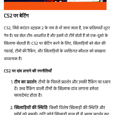
CS2 पर बेटिंग
CS2, जिसे काउंटर-स्ट्राइक 2 के नाम से भी जाना जाता है, एक प्रतिस्पर्धी शूटर
गेम है। यह खेल टीम-आधारित है और इसमें दो टीमें होती हैं जो एक-दूसरे के
खिलाफ खेलती हैं। CS2 पर बेटिंग करने के लिए, खिलाड़ियों को खेल की
गहराई, टीमों की रैंकिंग, और खिलाड़ियों के व्यक्तिगत कौशल को समझना
आवश्यक है।
CS2 पर दांव लगाने की रणनीतियाँ
टीम का प्रदर्शन
: टीमों के पिछले प्रदर्शन और उनकी रैंकिंग पर ध्यान
दें। उच्च रैंकिंग वाली टीमों के खिलाफ दांव लगाना हमेशा
फायदेमंद होता है।
खिलाड़ियों की स्थिति
: किसी विशेष खिलाड़ी की स्थिति और
फॉर्म को समझें। यदि कोई खिलाड़ी हाल ही में अच्छा प्रदर्शन कर