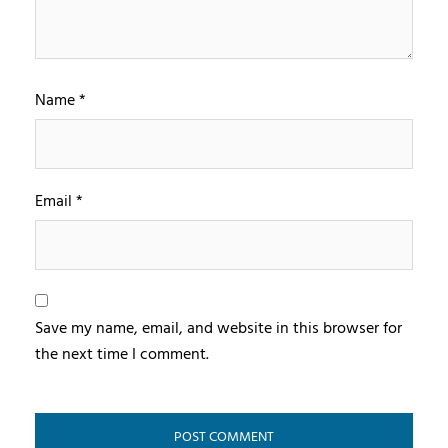
Name
*
Email
*
Save my name, email, and website in this browser for
the next time I comment.