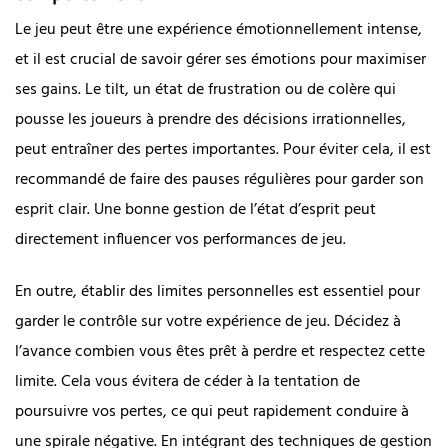
Le jeu peut être une expérience émotionnellement intense,
et il est crucial de savoir gérer ses émotions pour maximiser
ses gains. Le tilt, un état de frustration ou de colère qui
pousse les joueurs à prendre des décisions irrationnelles,
peut entraîner des pertes importantes. Pour éviter cela, il est
recommandé de faire des pauses régulières pour garder son
esprit clair. Une bonne gestion de l’état d’esprit peut
directement influencer vos performances de jeu.
En outre, établir des limites personnelles est essentiel pour
garder le contrôle sur votre expérience de jeu. Décidez à
l’avance combien vous êtes prêt à perdre et respectez cette
limite. Cela vous évitera de céder à la tentation de
poursuivre vos pertes, ce qui peut rapidement conduire à
une spirale négative. En intégrant des techniques de gestion