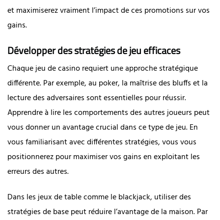
et maximiserez vraiment l’impact de ces promotions sur vos
gains.
Développer des stratégies de jeu efficaces
Chaque jeu de casino requiert une approche stratégique
différente. Par exemple, au poker, la maîtrise des bluffs et la
lecture des adversaires sont essentielles pour réussir.
Apprendre à lire les comportements des autres joueurs peut
vous donner un avantage crucial dans ce type de jeu. En
vous familiarisant avec différentes stratégies, vous vous
positionnerez pour maximiser vos gains en exploitant les
erreurs des autres.
Dans les jeux de table comme le blackjack, utiliser des
stratégies de base peut réduire l’avantage de la maison. Par