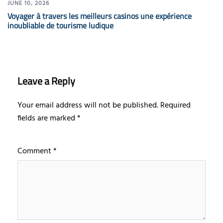
JUNE 10, 2026
Voyager à travers les meilleurs casinos une expérience
inoubliable de tourisme ludique
Leave a Reply
Your email address will not be published.
Required
fields are marked
*
Comment
*