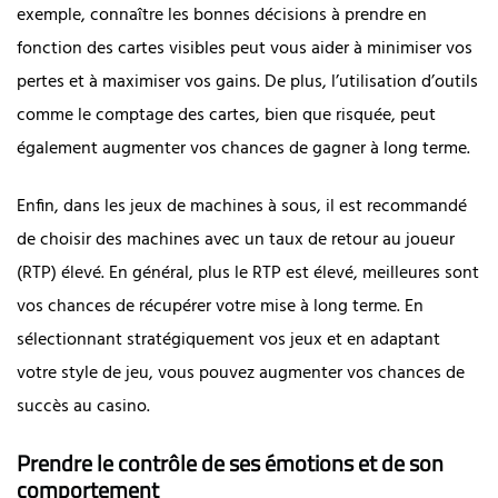
exemple, connaître les bonnes décisions à prendre en
fonction des cartes visibles peut vous aider à minimiser vos
pertes et à maximiser vos gains. De plus, l’utilisation d’outils
comme le comptage des cartes, bien que risquée, peut
également augmenter vos chances de gagner à long terme.
Enfin, dans les jeux de machines à sous, il est recommandé
de choisir des machines avec un taux de retour au joueur
(RTP) élevé. En général, plus le RTP est élevé, meilleures sont
vos chances de récupérer votre mise à long terme. En
sélectionnant stratégiquement vos jeux et en adaptant
votre style de jeu, vous pouvez augmenter vos chances de
succès au casino.
Prendre le contrôle de ses émotions et de son
comportement