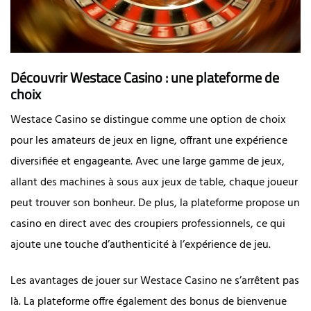
Découvrir Westace Casino : une plateforme de
choix
Westace Casino se distingue comme une option de choix
pour les amateurs de jeux en ligne, offrant une expérience
diversifiée et engageante. Avec une large gamme de jeux,
allant des machines à sous aux jeux de table, chaque joueur
peut trouver son bonheur. De plus, la plateforme propose un
casino en direct avec des croupiers professionnels, ce qui
ajoute une touche d’authenticité à l’expérience de jeu.
Les avantages de jouer sur Westace Casino ne s’arrêtent pas
là. La plateforme offre également des bonus de bienvenue