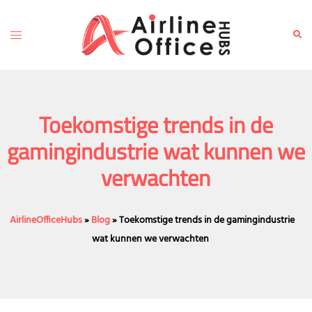
Skip
to
Toggle
Sear
content
menu
Toekomstige trends in de
gamingindustrie wat kunnen we
verwachten
AirlineOfficeHubs
»
Blog
»
Toekomstige trends in de gamingindustrie
wat kunnen we verwachten